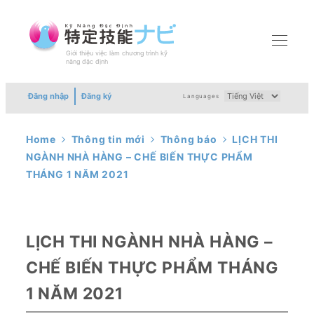
Skip
to
main
Giới thiệu việc làm chương trình kỹ
MENU
năng đặc định
content
Đăng nhập
Đăng ký
Languages
Home
Thông tin mới
Thông báo
LỊCH THI
NGÀNH NHÀ HÀNG – CHẾ BIẾN THỰC PHẨM
THÁNG 1 NĂM 2021
LỊCH THI NGÀNH NHÀ HÀNG –
CHẾ BIẾN THỰC PHẨM THÁNG
1 NĂM 2021