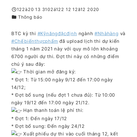
122à20 13 3102á122 12 12ă12 2020
Published
Danh mục
Thông báo
BTC kỳ thi
#Kỹnăngđặcđịnh
ngành
#Nhàhàng
và
#Chếbiếnthựcphẩm
đã upload lịch thi dự kiến
tháng 1 năm 2021 này với quy mô lớn khoảng
6700 người dự thi. Đợt thi này có những điểm
chú ý sau đây:
Thời gian mở đăng ký:
* Đợt 1: Từ 15:00 ngày 9/12 đến 17:00 ngày
14/12;
* Đợt bổ sung (nếu đợt 1 chưa đủ): Từ 10:00
ngày 19/12 đến 17:00 ngày 21/12.
Hạn thanh toán lệ phí thi:
* Đợt 1: Đến ngày 17/12
* Đợt bổ sung: Đến ngày 24/12
Xuất phiếu dự thi vào cuối tháng 12, kết