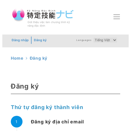
Skip
to
main
Giới thiệu việc làm chương trình kỹ
MENU
năng đặc định
content
Đăng nhập
Đăng ký
Languages
Home
Đăng ký
Đăng ký
Thứ tự đăng ký thành viên
Đăng ký địa chỉ email